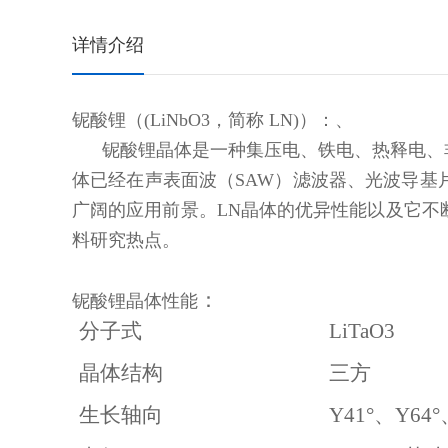
详情介绍
铌酸锂（(LiNbO3，简称 LN)）：、
铌酸锂晶体是一种集压电、铁电、热释电、非
体已经在声表面波（SAW）滤波器、光波导
广阔的应用前景。LN晶体的优异性能以及它
料研究热点。
：
铌酸锂晶体性能
分子式
LiTaO3
晶体结构
三方
生长轴向
Y41°、Y64