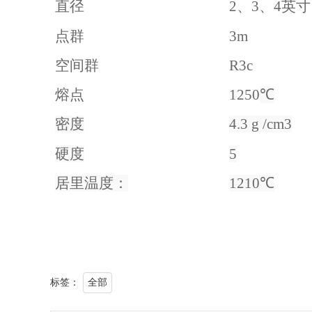
直径
2
、
3
、
4
英寸
点群
3m
空间群
R3c
熔点
1250
℃
密度
4.3 g /cm3
硬度
5
居里温度：
1210
℃
标签：
全部