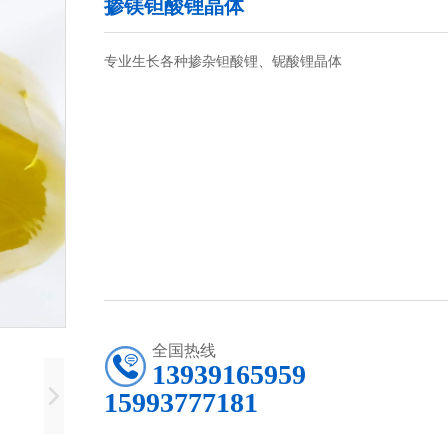
掺镁钽酸锂晶体
专业生长各种掺杂钽酸锂、铌酸锂晶体
全国热线
13939165959
15993777181