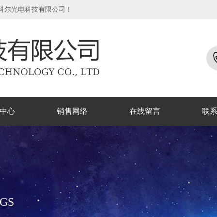
作科尔光电科技有限公司！
中心
销售网络
在线留言
联
GS